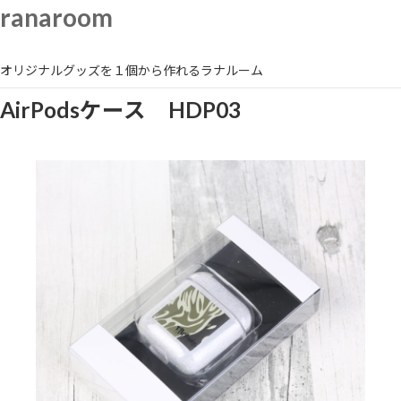
内
ranaroom
容
を
ス
オリジナルグッズを１個から作れるラナルーム
キ
ッ
AirPodsケース HDP03
プ